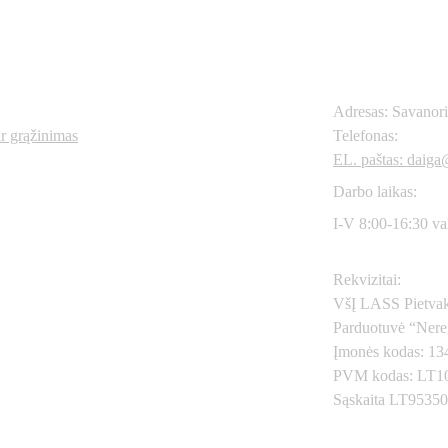
Kontaktai
os nuorodos
Adresas: Savanor
ir grąžinimas
Telefonas: 
+370
6
EL. paštas: daiga@
Darbo laikas:
I-V 8:00-16:30 va
Rekvizitai:
VšĮ LASS Pietvak
Parduotuvė “Nere
Įmonės kodas: 1
PVM kodas: LT1
Sąskaita LT9535