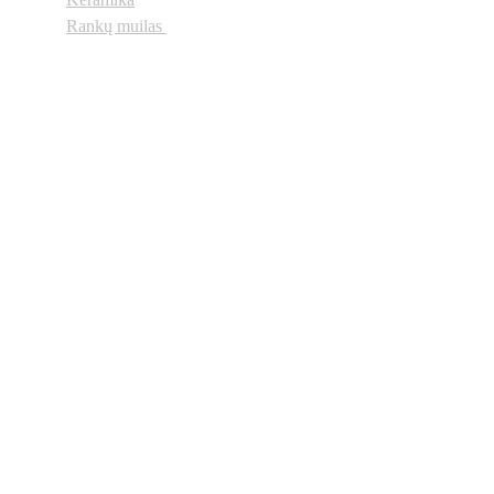
Rankų muilas
Neregiai.lt
 © 