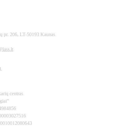
ių pr. 206, LT-50193 Kaunas
1557604
lass.lt
l.
arių centras
giai”
34984856
00003027516
00010012080643