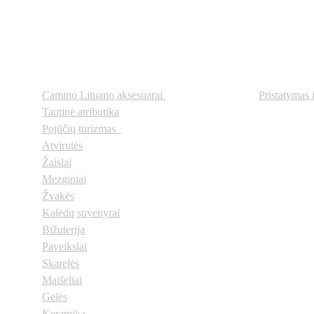
Prekių kategorijos
Svarbi
Camino Lituano aksesuarai
Pristatymas 
Tautinė atributika
Pojūčių turizmas  
Atvirutės
Žaislai
Mezginiai
Žvakės
Kalėdų suvenyrai
Bižuterija
Paveikslai
Skarelės
Maišeliai
Gėlės
Keramika