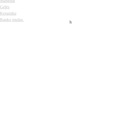
Maišeliai
Gėlės
Keramika
Rankų muilas
h