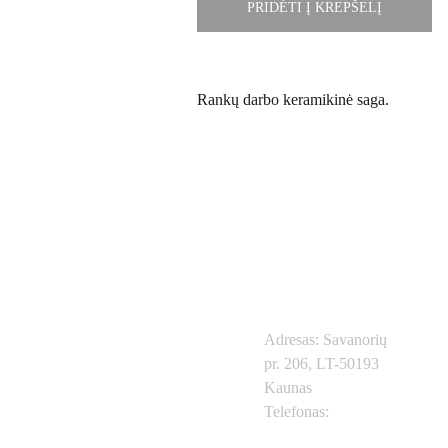
PRIDĖTI Į KREPŠELĮ
Rankų darbo keramikinė saga.
Kontaktai
Adresas: Savanorių 
pr. 206, LT-50193 
Prekių 
Svarbios 
Kaunas
Telefonas: 
+370
615
kategorijo
nuorodos
57604