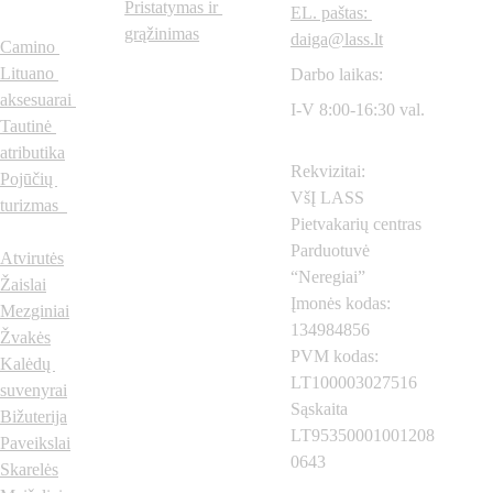
s
Pristatymas ir 
EL. paštas: 
grąžinimas
daiga@lass.lt
Camino 
Lituano 
Darbo laikas:
aksesuarai
I-V 8:00-16:30 val.
Tautinė 
atributika
Rekvizitai:
Pojūčių 
VšĮ LASS 
turizmas  
Pietvakarių centras
Parduotuvė 
Atvirutės
“Neregiai”
Žaislai
Įmonės kodas: 
Mezginiai
134984856
Žvakės
PVM kodas: 
Kalėdų 
LT100003027516
suvenyrai
Sąskaita 
Bižuterija
LT95350001001208
Paveikslai
0643
Skarelės
Neregiai.lt
 © 2024 
Visos teisės saugomos