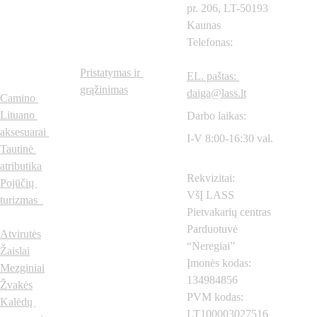
pr. 206, LT-50193 
Prekių 
Svarbios 
Kaunas
Telefonas: 
+370
615
kategorijo
nuorodos
57604
s
Pristatymas ir 
EL. paštas: 
grąžinimas
daiga@lass.lt
Camino 
Lituano 
Darbo laikas:
aksesuarai
I-V 8:00-16:30 val.
Tautinė 
atributika
Rekvizitai:
Pojūčių 
VšĮ LASS 
turizmas  
Pietvakarių centras
Parduotuvė 
Atvirutės
“Neregiai”
Žaislai
Įmonės kodas: 
Mezginiai
134984856
Žvakės
PVM kodas: 
Kalėdų 
LT100003027516