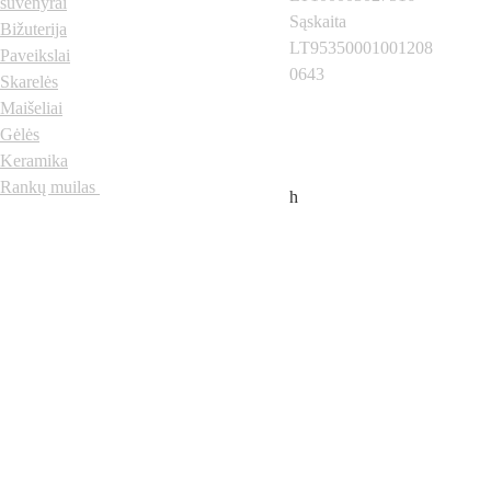
suvenyrai
Sąskaita 
Bižuterija
LT95350001001208
Paveikslai
0643
Skarelės
Neregiai.lt
 © 2024 
Visos teisės saugomos
Maišeliai
Gėlės
Keramika
Rankų muilas
h