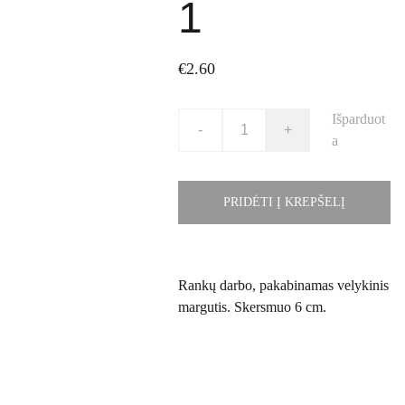
1
€2.60
Išparduot
-
+
a
PRIDĖTI Į KREPŠELĮ
Rankų darbo, pakabinamas velykinis
margutis. Skersmuo 6 cm.