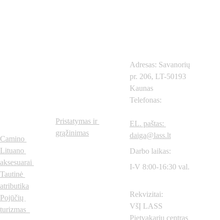
Kontaktai
Adresas: Savanorių 
pr. 206, LT-50193 
Prekių 
Svarbios 
Kaunas
Telefonas: 
+370
615
kategorijo
nuorodos
57604
s
Pristatymas ir 
EL. paštas: 
grąžinimas
daiga@lass.lt
Camino 
Lituano 
Darbo laikas:
aksesuarai
I-V 8:00-16:30 val.
Tautinė 
atributika
Rekvizitai:
Pojūčių 
VšĮ LASS 
turizmas  
Pietvakarių centras