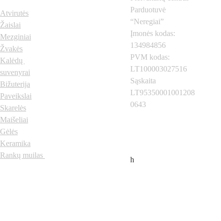
Parduotuvė 
Atvirutės
“Neregiai”
Žaislai
Įmonės kodas: 
Mezginiai
134984856
Žvakės
PVM kodas: 
Kalėdų 
LT100003027516
suvenyrai
Sąskaita 
Bižuterija
LT95350001001208
Paveikslai
0643
Skarelės
Neregiai.lt
 © 2024 
Visos teisės saugomos
Maišeliai
Gėlės
Keramika
Rankų muilas
h