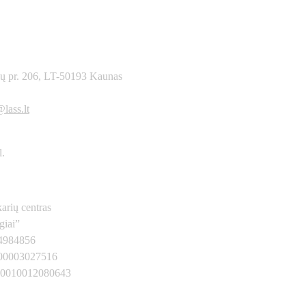
ių pr. 206, LT-50193 Kaunas
1557604
lass.lt
l.
arių centras
giai”
34984856
00003027516
00010012080643