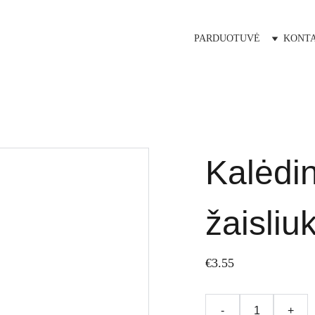
PARDUOTUVĖ
KONTA
Kalėdin
žaisliu
€3.55
-
+