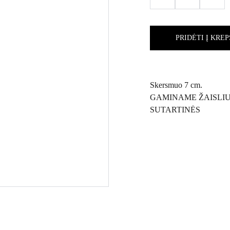
PRIDĖTI Į KREP
Skersmuo 7 cm.
GAMINAME ŽAISLI
SUTARTINĖS