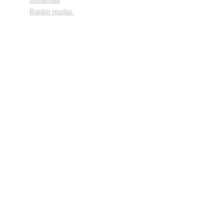
Rankų muilas
Neregiai.lt
 © 