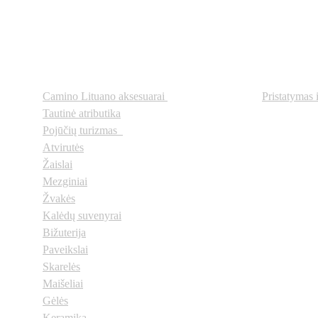
Prekių kategorijos
Svarbi
Camino Lituano aksesuarai
Pristatymas 
Tautinė atributika
Pojūčių turizmas  
Atvirutės
Žaislai
Mezginiai
Žvakės
Kalėdų suvenyrai
Bižuterija
Paveikslai
Skarelės
Maišeliai
Gėlės
Keramika