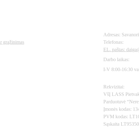
Kontaktai
os nuorodos
Adresas: Savanor
ir grąžinimas
Telefonas: 
+370
6
EL. paštas: daiga@
Darbo laikas:
I-V 8:00-16:30 va
Rekvizitai:
VšĮ LASS Pietvak
Parduotuvė “Nere
Įmonės kodas: 1
PVM kodas: LT1
Sąskaita LT9535