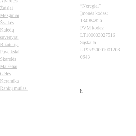
Atvirutės
“Neregiai”
Žaislai
Įmonės kodas: 
Mezginiai
134984856
Žvakės
PVM kodas: 
Kalėdų 
LT100003027516
suvenyrai
Sąskaita 
Bižuterija
LT95350001001208
Paveikslai
0643
Skarelės
Neregiai.lt
 © 2024 
Visos teisės saugomos
Maišeliai
Gėlės
Keramika
Rankų muilas
h