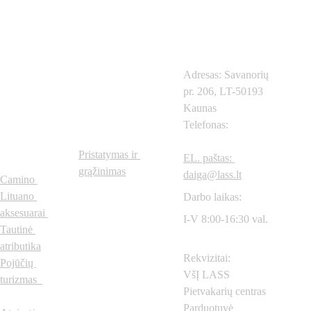
Kontaktai
Adresas: Savanorių 
pr. 206, LT-50193 
Prekių 
Svarbios 
Kaunas
Telefonas: 
+370
615
kategorijo
nuorodos
57604
s
Pristatymas ir 
EL. paštas: 
grąžinimas
daiga@lass.lt
Camino 
Lituano 
Darbo laikas:
aksesuarai
I-V 8:00-16:30 val.
Tautinė 
atributika
Rekvizitai:
Pojūčių 
VšĮ LASS 
turizmas  
Pietvakarių centras
Parduotuvė 