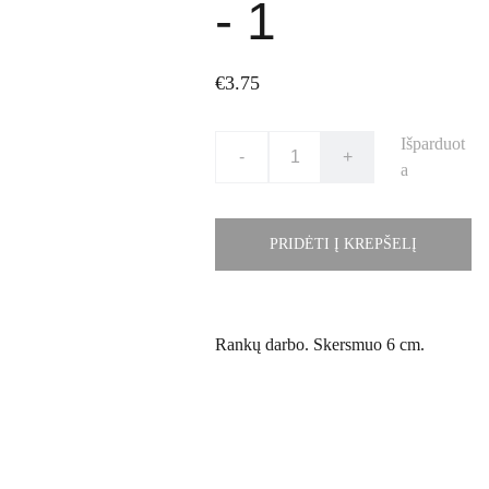
- 1
€3.75
Išparduot
-
+
a
PRIDĖTI Į KREPŠELĮ
Rankų darbo. Skersmuo 6 cm.