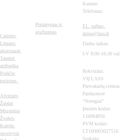
Prekių 
Svarbios 
Kaunas
Telefonas: 
+370
615
kategorijo
nuorodos
57604
s
Pristatymas ir 
EL. paštas: 
grąžinimas
daiga@lass.lt
Camino 
Lituano 
Darbo laikas:
aksesuarai
I-V 8:00-16:30 val.
Tautinė 
atributika
Rekvizitai:
Pojūčių 
VšĮ LASS 
turizmas  
Pietvakarių centras
Parduotuvė 
Atvirutės
“Neregiai”
Žaislai
Įmonės kodas: 
Mezginiai
134984856
Žvakės
PVM kodas: 
Kalėdų 
LT100003027516
suvenyrai
Sąskaita 