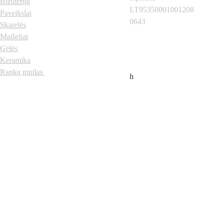
Bižuterija
LT95350001001208
Paveikslai
0643
Skarelės
Neregiai.lt
 © 2024 
Visos teisės saugomos
Maišeliai
Gėlės
Keramika
Rankų muilas
h