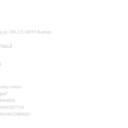
ių pr. 206, LT-50193 Kaunas
1557604
lass.lt
l.
arių centras
giai”
34984856
00003027516
00010012080643