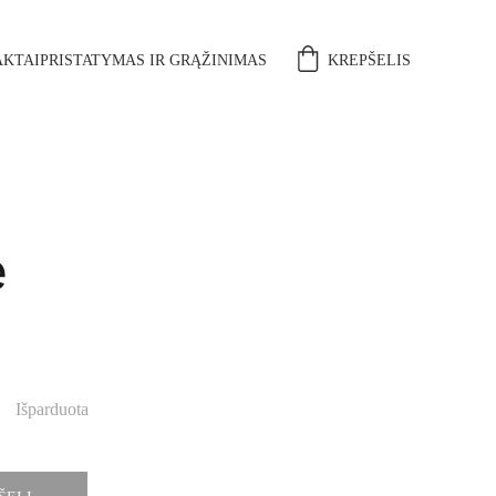
KTAI
PRISTATYMAS IR GRĄŽINIMAS
KREPŠELIS
ė
Išparduota