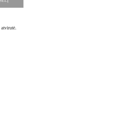
ŠELĮ
atvirutė.