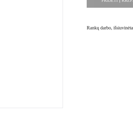
PRIDĖTI Į KREP
Rankų darbo, išsiuvinėta 