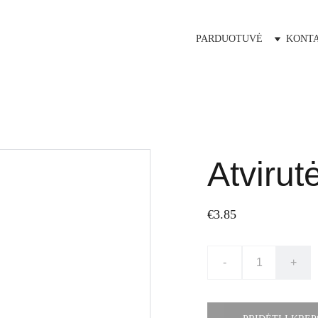
PARDUOTUVĖ
KONTA
Atvirut
€3.85
-
+