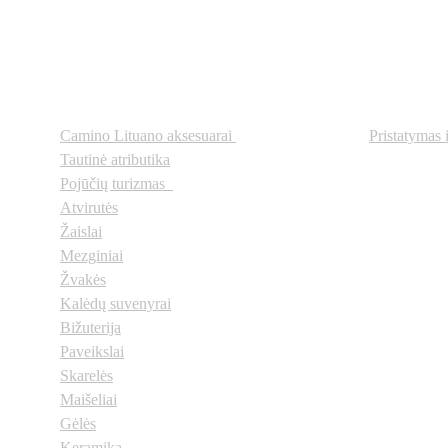
Prekių kategorijos
Svarbi
Camino Lituano aksesuarai
Pristatymas 
Tautinė atributika
Pojūčių turizmas  
Atvirutės
Žaislai
Mezginiai
Žvakės
Kalėdų suvenyrai
Bižuterija
Paveikslai
Skarelės
Maišeliai
Gėlės
Keramika