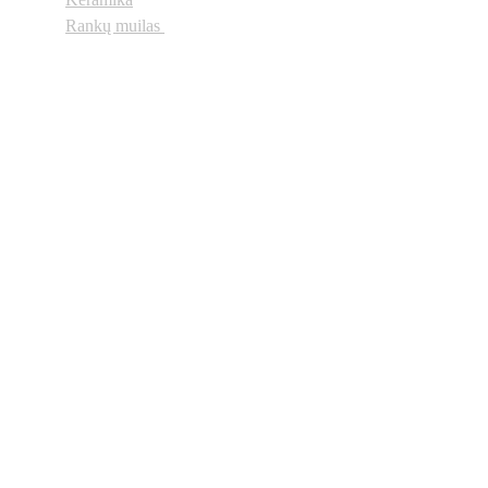
Rankų muilas
Neregiai.lt
 © 