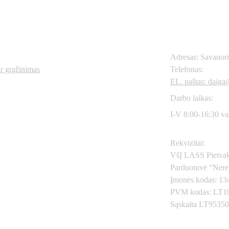
Kontaktai
os nuorodos
Adresas: Savanor
ir grąžinimas
Telefonas: 
+370
6
EL. paštas: daiga@
Darbo laikas:
I-V 8:00-16:30 va
Rekvizitai:
VšĮ LASS Pietvak
Parduotuvė “Nere
Įmonės kodas: 1
PVM kodas: LT1
Sąskaita LT9535