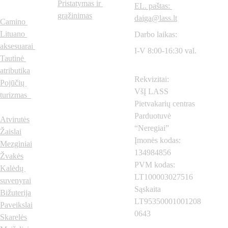
s
Pristatymas ir 
EL. paštas: 
grąžinimas
daiga@lass.lt
Camino 
Lituano 
Darbo laikas:
aksesuarai
I-V 8:00-16:30 val.
Tautinė 
atributika
Rekvizitai:
Pojūčių 
VšĮ LASS 
turizmas  
Pietvakarių centras
Parduotuvė 
Atvirutės
“Neregiai”
Žaislai
Įmonės kodas: 
Mezginiai
134984856
Žvakės
PVM kodas: 
Kalėdų 
LT100003027516
suvenyrai
Sąskaita 
Bižuterija
LT95350001001208
Paveikslai
0643
Skarelės
Neregiai.lt
 © 2024 
Visos teisės saugomos