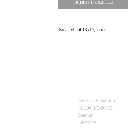
PRIDĖTI Į KREPŠELĮ
Išmatavimai 13x15,5 cm.
Kontaktai
Adresas: Savanorių 
pr. 206, LT-50193 
Prekių 
Svarbios 
Kaunas
Telefonas: 
+370
615
kategorijo
nuorodos
57604