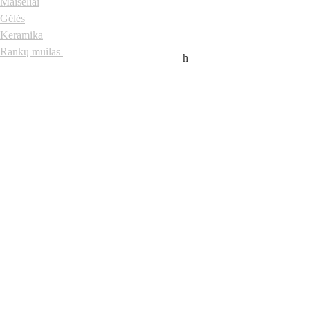
Maišeliai
Gėlės
Keramika
Rankų muilas
h