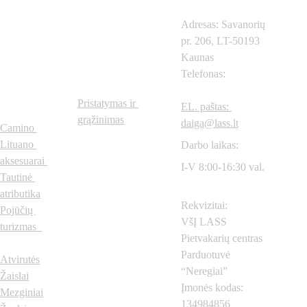
Adresas: Savanorių 
pr. 206, LT-50193 
Prekių 
Svarbios 
Kaunas
Telefonas: 
+370
615
kategorijo
nuorodos
57604
s
Pristatymas ir 
EL. paštas: 
grąžinimas
daiga@lass.lt
Camino 
Lituano 
Darbo laikas:
aksesuarai
I-V 8:00-16:30 val.
Tautinė 
atributika
Rekvizitai:
Pojūčių 
VšĮ LASS 
turizmas  
Pietvakarių centras
Parduotuvė 
Atvirutės
“Neregiai”
Žaislai
Įmonės kodas: 
Mezginiai
134984856