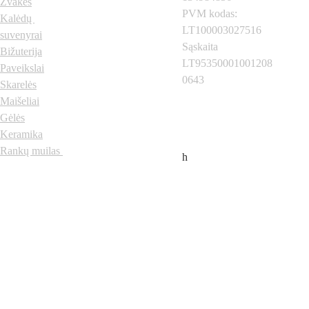
Žvakės
PVM kodas: 
Kalėdų 
LT100003027516
suvenyrai
Sąskaita 
Bižuterija
LT95350001001208
Paveikslai
0643
Skarelės
Neregiai.lt
 © 2024 
Visos teisės saugomos
Maišeliai
Gėlės
Keramika
Rankų muilas
h