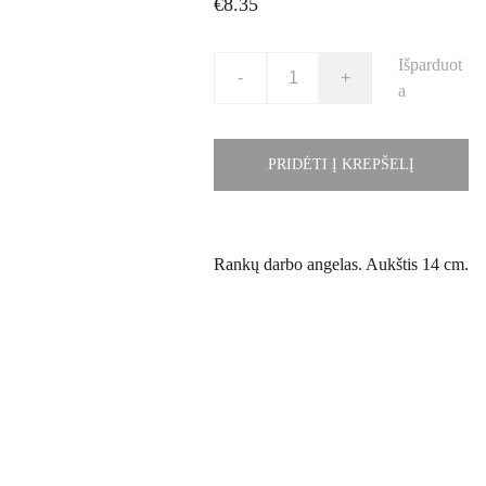
€8.35
Išparduot
-
+
a
PRIDĖTI Į KREPŠELĮ
Rankų darbo angelas. Aukštis 14 cm.
Kontaktai